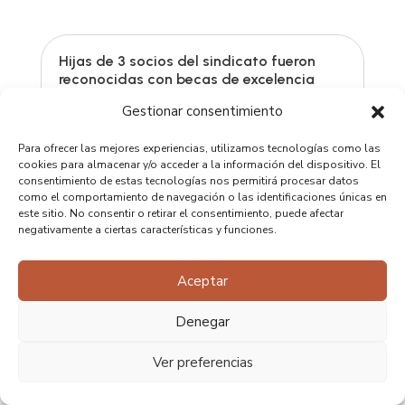
Hijas de 3 socios del sindicato fueron
reconocidas con becas de excelencia
académica por sus puntajes en la PAES y
Gestionar consentimiento
NEM
Mar 28, 2023
|
Destacados del Día
,
Noticias
,
Para ofrecer las mejores experiencias, utilizamos tecnologías como las
Noticias Sindicales
cookies para almacenar y/o acceder a la información del dispositivo. El
consentimiento de estas tecnologías nos permitirá procesar datos
Se trata de Josefa Palomino, Irene León y
como el comportamiento de navegación o las identificaciones únicas en
Fernanda Bravo, quienes obtuvieron 897,
este sitio. No consentir o retirar el consentimiento, puede afectar
negativamente a ciertas características y funciones.
878 y 852 puntos, respectivamente. Las tres
jóvenes obtuvieron los puntajes más altos y
por su mérito fueron las estudiantes que se
Aceptar
adjudicaron la Beca de Excelencia
Denegar
Académica que...
LEER MÁS
Ver preferencias