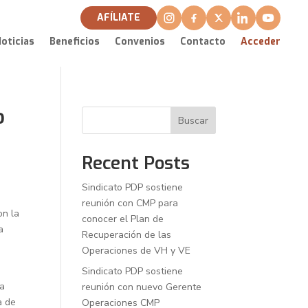
AFÍLIATE
oticias
Beneficios
Convenios
Contacto
Acceder
o
Buscar
Recent Posts
Sindicato PDP sostiene
reunión con CMP para
on la
conocer el Plan de
a
Recuperación de las
Operaciones de VH y VE
Sindicato PDP sostiene
ma
reunión con nuevo Gerente
a de
Operaciones CMP