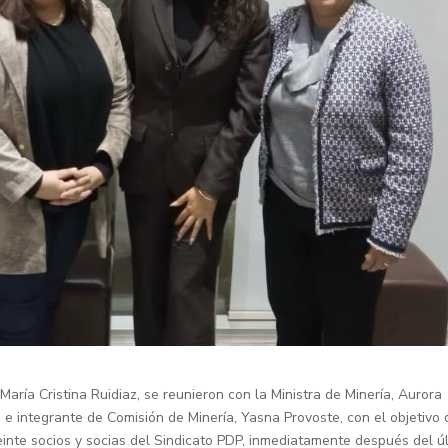
 María Cristina Ruidiaz, se reunieron con la Ministra de Minería, Aurora
 e integrante de Comisión de Minería, Yasna Provoste, con el objetivo 
inte socios y socias del Sindicato PDP, inmediatamente después del ú