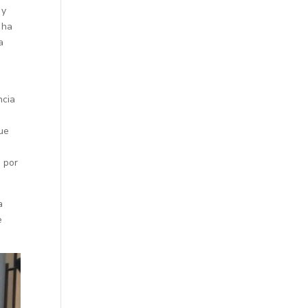
 y
 ha
a
ncia
ue
 por
a
e