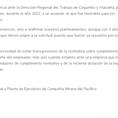
uncia ante la Dirección Regional del Trabajo de Coquimbo y Atacama, 
rtes, durante el año 2022, a un acuerdo, el que fue favorable para los
s.
 entonces, vino a reafirmar nuestros planteamientos, aunque con 2 añ
 que dieron origen a la solicitud, puesto que fueron ya resueltos por e
 necesidad de evitar transgresiones de la normativa sobre cumplimient
 parte del empleador, más aún cuando estamos ante una empresa que 
 mayores de cumplimiento normativo y de la reciente dictación de la le
as.
nal y Planta de Ejecutivos de Compañía Minera del Pacífico.