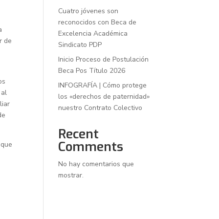
Cuatro jóvenes son
reconocidos con Beca de
a
Excelencia Académica
r de
Sindicato PDP
Inicio Proceso de Postulación
Beca Pos Título 2026
os
INFOGRAFÍA | Cómo protege
 al
los «derechos de paternidad»
liar
nuestro Contrato Colectivo
de
Recent
Comments
 que
No hay comentarios que
mostrar.