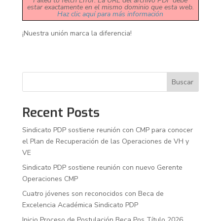
Failed to fetch Error: La URL del archivo PDF debe
estar exactamente en el mismo dominio que esta web.
Haz clic aquí para más información
¡Nuestra unión marca la diferencia!
Buscar
Recent Posts
Sindicato PDP sostiene reunión con CMP para conocer
el Plan de Recuperación de las Operaciones de VH y
VE
Sindicato PDP sostiene reunión con nuevo Gerente
Operaciones CMP
Cuatro jóvenes son reconocidos con Beca de
Excelencia Académica Sindicato PDP
Inicio Proceso de Postulación Beca Pos Título 2026