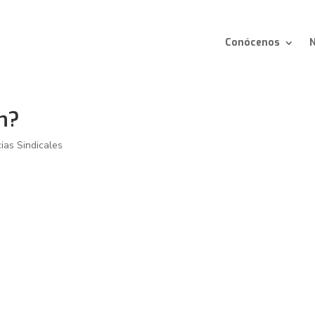
Conócenos
N
n?
cias Sindicales