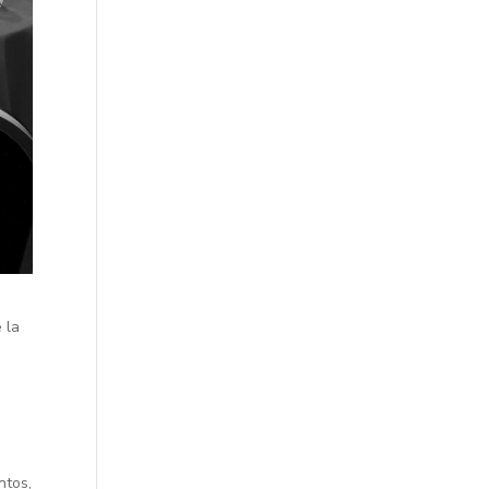
 la
ntos,