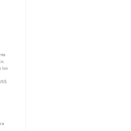
l
n
nte
co,
s los
 US$
ica