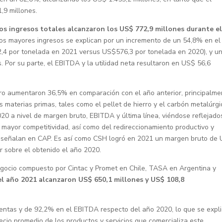
,9 millones.
los ingresos totales alcanzaron los US$ 772,9 millones durante e
tos mayores ingresos se explican por un incremento de un 54,8% en el
2,4 por tonelada en 2021 versus US$576,3 por tonelada en 2020), y u
or su parte, el EBITDA y la utilidad neta resultaron en US$ 56,6
ero aumentaron 36,5% en comparación con el año anterior, principalme
 materias primas, tales como el pellet de hierro y el carbón metalúrgi
020 a nivel de margen bruto, EBITDA y última línea, viéndose reflejado
mayor competitividad, así como del redireccionamiento productivo y
, señalan en CAP. Es así como CSH logró en 2021 un margen bruto de
r sobre el obtenido el año 2020.
egocio compuesto por Cintac y Promet en Chile, TASA en Argentina y
el año 2021 alcanzaron US$ 650,1 millones y US$ 108,8
ventas y de 92,2% en el EBITDA respecto del año 2020, lo que se expl
cio promedio de los productos y servicios que comercializa este