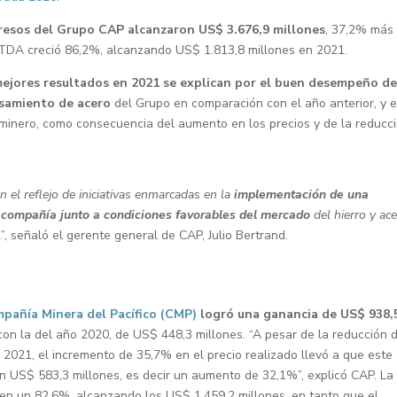
gresos del Grupo CAP alcanzaron US$ 3.676,9 millones
, 37,2% más
BITDA creció 86,2%, alcanzando US$ 1.813,8 millones en 2021.
mejores resultados en 2021 se explican por el buen desempeño de
esamiento de acero
del Grupo en comparación con el año anterior, y 
 minero, como consecuencia del aumento en los precios y de la reducc
n el reflejo de iniciativas enmarcadas en la
implementación de una
a compañía junto a condiciones favorables del mercado
del hierro y ace
l
”, señaló el gerente general de CAP, Julio Bertrand.
pañía Minera del Pacífico (CMP)
logró una ganancia de US$ 938,
on la del año 2020, de US$ 448,3 millones. “A pesar de la reducción 
021, el incremento de 35,7% en el precio realizado llevó a que este
 US$ 583,3 millones, es decir un aumento de 32,1%”, explicó CAP. La
en un 82,6%, alcanzando los US$ 1.459,2 millones, en tanto que el