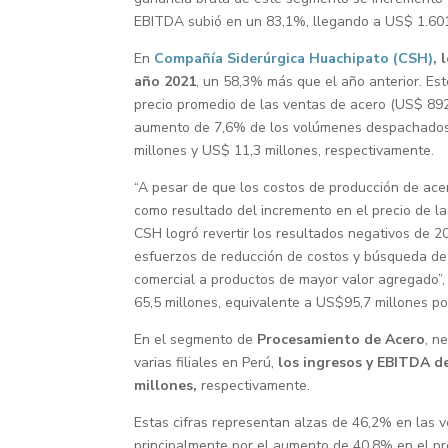
EBITDA subió en un 83,1%, llegando a US$ 1.601
En
Compañía Siderúrgica Huachipato (CSH)
, 
año 2021
, un 58,3% más que el año anterior. Es
precio promedio de las ventas de acero (US$ 89
aumento de 7,6% de los volúmenes despachados. P
millones y US$ 11,3 millones, respectivamente.
“A pesar de que los costos de producción de ac
como resultado del incremento en el precio de las
CSH logró revertir los resultados negativos de 2
esfuerzos de reducción de costos y búsqueda de 
comercial a productos de mayor valor agregado”
65,5 millones, equivalente a US$95,7 millones po
En el segmento de
Procesamiento de Acero
, n
varias filiales en Perú,
los ingresos y EBITDA d
millones,
respectivamente.
Estas cifras representan alzas de 46,2% en las 
principalmente por el aumento de 40,8% en el pre