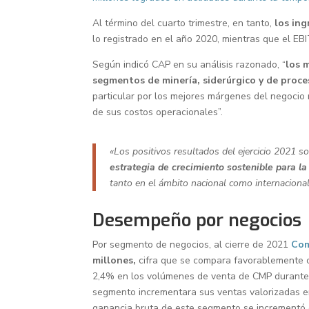
Al término del cuarto trimestre, en tanto,
los in
lo registrado en el año 2020, mientras que el E
Según indicó CAP en su análisis razonado, “
los 
segmentos de minería, siderúrgico y de proc
particular por los mejores márgenes del negocio
de sus costos operacionales”.
«Los positivos resultados del ejercicio 2021 so
estrategia de crecimiento sostenible para l
tanto en el ámbito nacional como internaciona
Desempeño por negocios
Por segmento de negocios, al cierre de 2021
Com
millones,
cifra que se compara favorablemente c
2,4% en los volúmenes de venta de CMP durante 2
segmento incrementara sus ventas valorizadas en
ganancia bruta de este segmento se incrementó 