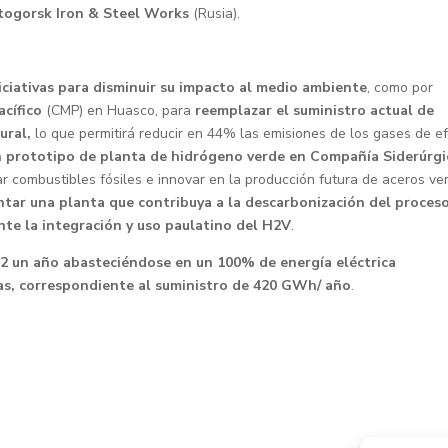
togorsk Iron & Steel Works
(Rusia).
iciativas para disminuir su impacto al medio ambiente
, como por
cífico
(CMP) en Huasco, para
reemplazar el suministro actual de
ural,
lo que permitirá reducir en 44% las emisiones de los gases de e
n prototipo de planta de hidrógeno verde en Compañía Siderúrgi
r combustibles fósiles e innovar en la producción futura de aceros ve
ar una planta que contribuya a la descarbonización del proces
te la integración y uso paulatino del H2V
.
2 un año abasteciéndose en un 100% de energía eléctrica
das, correspondiente al suministro de 420 GWh/ año
.