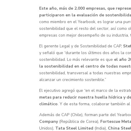
Este año, más de 2.000 empresas, que represe
participaron en la evaluación de sostenibilid
como miembro en el Yearbook, es lograr una pu
sostenibilidad que el resto del sector, así como
empresas con mejor desempeño de su industria, t
El gerente Legal y de Sostenibilidad de CAP,
Ste
y señaló que “durante los últimos dos años la c
sostenibilidad. Lo más relevante es que
el año 2
la sostenibilidad en el centro de todas nues
sostenibilidad, transversal a todas nuestras emp
alcanzar un crecimiento sostenible.”
El ejecutivo agregó que “en el marco de la estra
metas para reducir nuestra huella hídrica y d
climático
. Y de esta forma, colaborar también a
Además de CAP (Chile), forman parte del Yearbo
Company
(República de Corea),
Fortescue Meta
Unidos),
Tata Steel Limited
(India),
China Stee