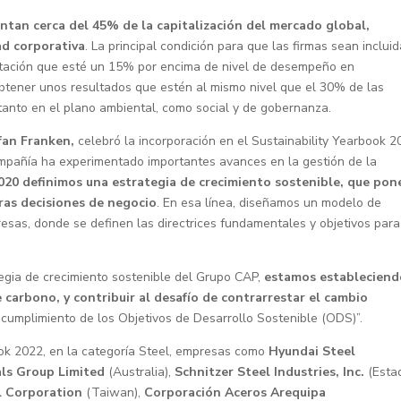
ntan cerca del 45% de la capitalización del mercado global,
ad corporativa
. La principal condición para que las firmas sean inclui
ntación que esté un 15% por encima de nivel de desempeño en
 obtener unos resultados que estén al mismo nivel que el 30% de las
anto en el plano ambiental, como social y de gobernanza.
fan Franken,
celebró la incorporación en el Sustainability Yearbook 2
ompañía ha experimentado importantes avances en la gestión de la
020 definimos una estrategia de crecimiento sostenible, que pon
tras decisiones de negocio
. En esa línea, diseñamos un modelo de
resas, donde se definen las directrices fundamentales y objetivos para
tegia de crecimiento sostenible del Grupo CAP,
estamos estableciend
e carbono, y contribuir al desafío de contrarrestar el cambio
l cumplimiento de los Objetivos de Desarrollo Sostenible (ODS)”.
ok 2022, en la categoría Steel, empresas como
Hyundai Steel
ls Group Limited
(Australia),
Schnitzer Steel Industries, Inc.
(Esta
l Corporation
(Taiwan),
Corporación Aceros Arequipa